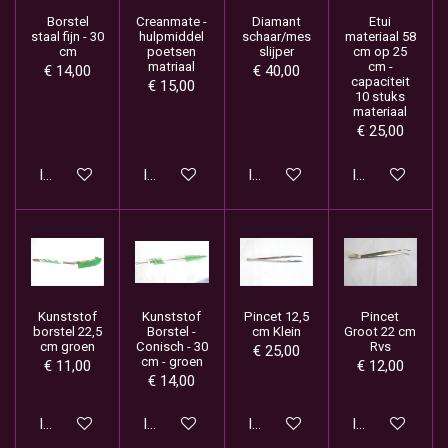
Borstel
Creanmate -
Diamant
Etui
staal fijn - 30
hulpmiddel
schaar/mes
materiaal 58
cm
poetsen
slijper
cm op 25
matriaal
cm -
€ 14,00
€ 40,00
capaciteit
€ 15,00
10 stuks
materiaal
€ 25,00
In winkelwagen
In winkelwagen
In winkelwagen
In winkelwage
Kunststof
Kunststof
Pincet 12,5
Pincet
borstel 22,5
Borstel -
cm Klein
Groot 22 cm
cm groen
Conisch - 30
Rvs
€ 25,00
cm - groen
€ 11,00
€ 12,00
€ 14,00
In winkelwagen
In winkelwagen
In winkelwagen
In winkelwage