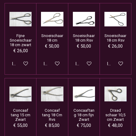
Fijne
Snoeischaar
Snoeischaar
Snoeischaar
Snoeischaar
18 cm
18 cm Rsv
18 cm Rsv
18 cm zwart
€ 50,00
€ 50,00
€ 26,00
€ 26,00
In winkelwagen
In winkelwagen
In winkelwagen
In winkelwage
Concaaf
Concaaf
Concaaftan
Draad
tang 15 cm
tang 18 Cm
g 18 cm fijn
schaar 10,5
Zwart
Rvs
Zwart
cm Zwart
€ 55,00
€ 85,00
€ 75,00
€ 48,00