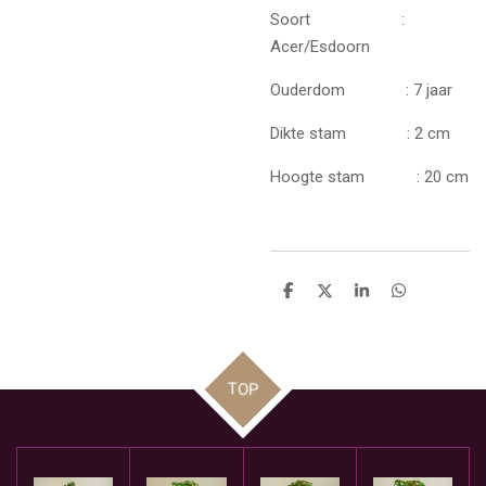
Soort :
Acer/Esdoorn
Ouderdom : 7 jaar
Dikte stam : 2 cm
Hoogte stam : 20 cm
D
D
S
D
e
e
h
e
l
e
a
l
e
l
r
e
n
e
n
TOP