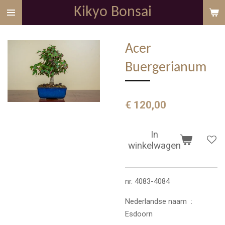
Kikyo Bonsai
Ga
direct
naar
Acer
de
hoofdinhoud
Buergerianum
€ 120,00
In
winkelwagen
nr. 4083-4084
Nederlandse naam :
Esdoorn