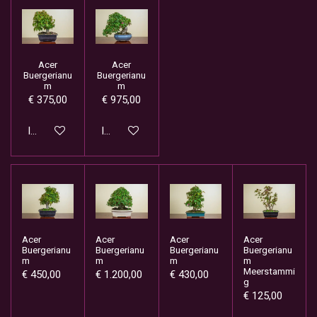
Acer
Acer
Buergerianu
Buergerianu
m
m
€ 375,00
€ 975,00
In winkelwagen
In winkelwagen
Acer
Acer
Acer
Acer
Buergerianu
Buergerianu
Buergerianu
Buergerianu
m
m
m
m
Meerstammi
€ 450,00
€ 1.200,00
€ 430,00
g
€ 125,00