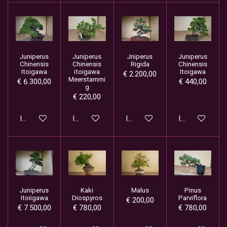
Juniperus
Juniperus
Jniperus
Juniperus
Chinensis
Chinensis
Rigida
Chinensis
Itoigawa
itoigawa
Itoigawa
€ 2.200,00
Meerstammi
€ 6.300,00
€ 440,00
g
€ 220,00
In winkelwagen
In winkelwagen
In winkelwagen
In winkelwage
Juniperus
Kaki
Malus
Pinus
Itoiigawa
Diospyros
Parviflora
€ 200,00
€ 7.500,00
€ 780,00
€ 780,00