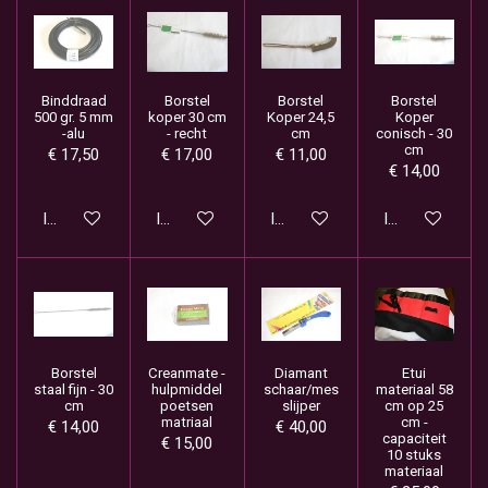
Binddraad
Borstel
Borstel
Borstel
500 gr. 5 mm
koper 30 cm
Koper 24,5
Koper
-alu
- recht
cm
conisch - 30
cm
€ 17,50
€ 17,00
€ 11,00
€ 14,00
In winkelwagen
In winkelwagen
In winkelwagen
In winkelwage
Borstel
Creanmate -
Diamant
Etui
staal fijn - 30
hulpmiddel
schaar/mes
materiaal 58
cm
poetsen
slijper
cm op 25
matriaal
cm -
€ 14,00
€ 40,00
capaciteit
€ 15,00
10 stuks
materiaal