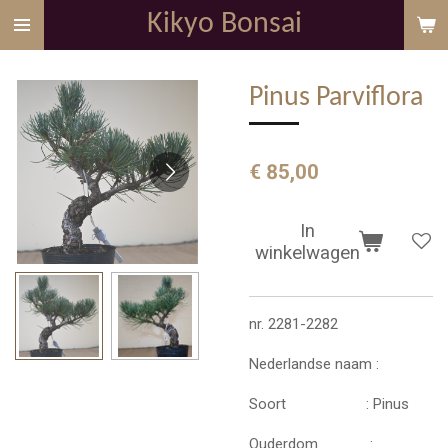
Kikyo Bonsai
Ga
direct
naar
Pinus Parviflora
de
hoofdinhoud
€ 85,00
In
winkelwagen
nr. 2281-2282
Nederlandse naam :
Soort : Pinus
Ouderdom :