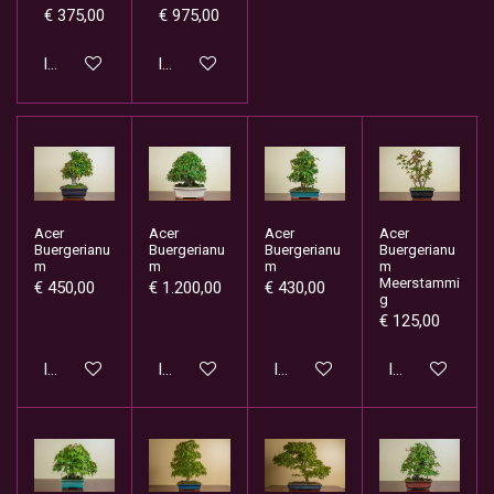
€ 375,00
€ 975,00
In winkelwagen
In winkelwagen
Acer
Acer
Acer
Acer
Buergerianu
Buergerianu
Buergerianu
Buergerianu
m
m
m
m
Meerstammi
€ 450,00
€ 1.200,00
€ 430,00
g
€ 125,00
In winkelwagen
In winkelwagen
In winkelwagen
In winkelwage