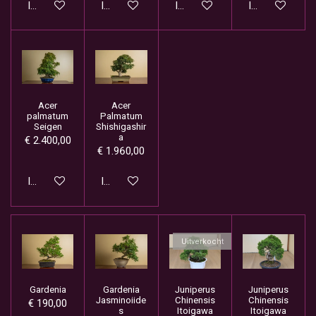
In winkelwagen
In winkelwagen
In winkelwagen
In winkelwage
Acer
Acer
palmatum
Palmatum
Seigen
Shishigashir
a
€ 2.400,00
€ 1.960,00
In winkelwagen
In winkelwagen
Uitverkocht
Gardenia
Gardenia
Juniperus
Juniperus
Jasminoiide
Chinensis
Chinensis
€ 190,00
s
Itoigawa
Itoigawa