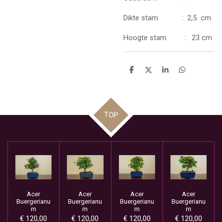
Dikte stam : 2,5 cm
Hoogte stam : 23 cm
D
D
S
D
e
e
h
e
l
e
a
l
e
l
r
e
n
e
n
TOP
Acer
Acer
Acer
Acer
Buergerianu
Buergerianu
Buergerianu
Buergerianu
m
m
m
m
€ 120,00
€ 120,00
€ 120,00
€ 120,00