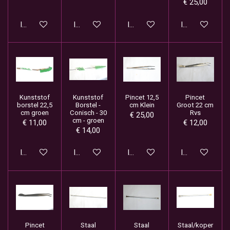
€ 25,00
In winkelwagen
In winkelwagen
In winkelwagen
In winkelwage
Kunststof
Kunststof
Pincet 12,5
Pincet
borstel 22,5
Borstel -
cm Klein
Groot 22 cm
cm groen
Conisch - 30
Rvs
€ 25,00
cm - groen
€ 11,00
€ 12,00
€ 14,00
In winkelwagen
In winkelwagen
In winkelwagen
In winkelwage
Pincet
Staal
Staal
Staal/koper