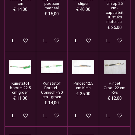
cm
poetsen
slijper
cm op 25
matriaal
cm -
€ 14,00
€ 40,00
capaciteit
€ 15,00
10 stuks
materiaal
€ 25,00
In winkelwagen
In winkelwagen
In winkelwagen
In winkelwage
Kunststof
Kunststof
Pincet 12,5
Pincet
borstel 22,5
Borstel -
cm Klein
Groot 22 cm
cm groen
Conisch - 30
Rvs
€ 25,00
cm - groen
€ 11,00
€ 12,00
€ 14,00
In winkelwagen
In winkelwagen
In winkelwagen
In winkelwage