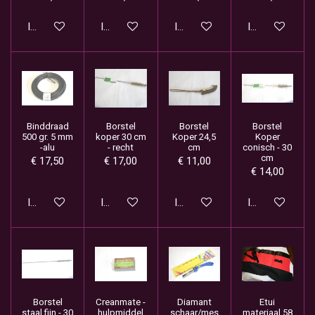
In winkelwagen
In winkelwagen
In winkelwagen
In winkelwage
Binddraad
Borstel
Borstel
Borstel
500 gr. 5 mm
koper 30 cm
Koper 24,5
Koper
-alu
- recht
cm
conisch - 30
cm
€ 17,50
€ 17,00
€ 11,00
€ 14,00
In winkelwagen
In winkelwagen
In winkelwagen
In winkelwage
Borstel
Creanmate -
Diamant
Etui
staal fijn - 30
hulpmiddel
schaar/mes
materiaal 58