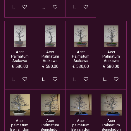
In winkelwagen
Houd mij op de hoogte
In winkelwagen
Acer
Acer
Acer
Acer
Palmatum
Palmatum
Palmatum
Palmatum
Arakawa
Arakawa
Arakawa
Arakawa
€ 580,00
€ 580,00
€ 580,00
€ 580,00
In winkelwagen
In winkelwagen
In winkelwagen
In winkelwage
Acer
Acer
Acer
Acer
palmatum
Palmatum
palmatum
Palmatum
Benishidori
Benishidori
Benishidori
Benishidori