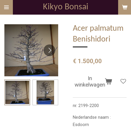
Kikyo Bonsai
Ga
direct
naar
Acer palmatum
de
hoofdinhoud
Benishidori
€ 1.500,00
In
winkelwagen
nr. 2199-2200
Nederlandse naam :
Esdoorn