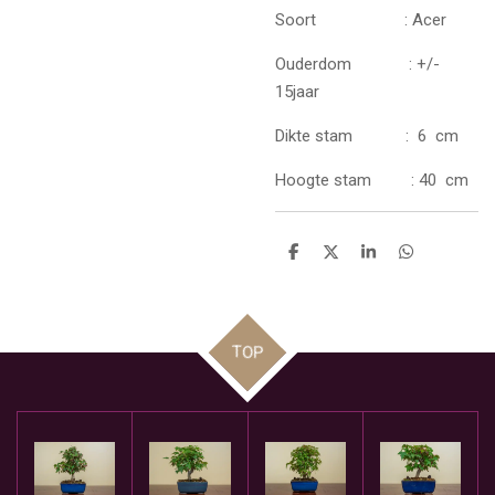
Soort : Acer
Ouderdom : +/-
15jaar
Dikte stam : 6 cm
Hoogte stam : 40 cm
D
D
S
D
e
e
h
e
l
e
a
l
e
l
r
e
n
e
n
TOP