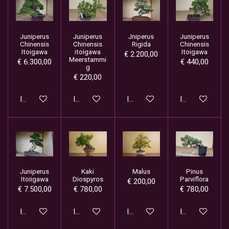
Juniperus
Juniperus
Jniperus
Juniperus
Chinensis
Chinensis
Rigida
Chinensis
Itoigawa
itoigawa
Itoigawa
€ 2.200,00
Meerstammi
€ 6.300,00
€ 440,00
g
€ 220,00
In winkelwagen
In winkelwagen
In winkelwagen
In winkelwage
Juniperus
Kaki
Malus
Pinus
Itoiigawa
Diospyros
Parviflora
€ 200,00
€ 7.500,00
€ 780,00
€ 780,00
In winkelwagen
In winkelwagen
In winkelwagen
In winkelwage