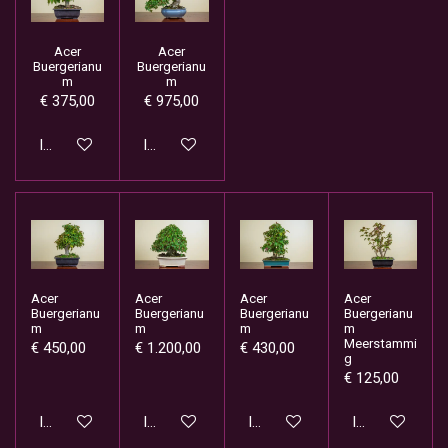
Acer
Acer
Buergerianu
Buergerianu
m
m
€ 375,00
€ 975,00
In winkelwagen
In winkelwagen
Acer
Acer
Acer
Acer
Buergerianu
Buergerianu
Buergerianu
Buergerianu
m
m
m
m
Meerstammi
€ 450,00
€ 1.200,00
€ 430,00
g
€ 125,00
In winkelwagen
In winkelwagen
In winkelwagen
In winkelwage