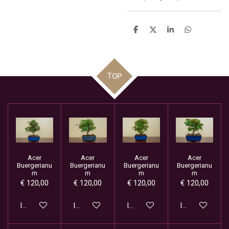
D
D
S
D
e
e
h
e
l
e
a
l
e
l
r
e
n
e
n
TOP
Acer
Acer
Acer
Acer
Buergerianu
Buergerianu
Buergerianu
Buergerianu
m
m
m
m
€ 120,00
€ 120,00
€ 120,00
€ 120,00
In winkelwagen
In winkelwagen
In winkelwagen
In winkelwage