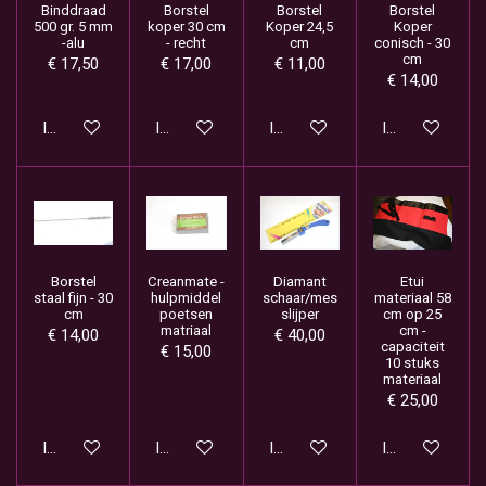
Binddraad
Borstel
Borstel
Borstel
500 gr. 5 mm
koper 30 cm
Koper 24,5
Koper
-alu
- recht
cm
conisch - 30
cm
€ 17,50
€ 17,00
€ 11,00
€ 14,00
In winkelwagen
In winkelwagen
In winkelwagen
In winkelwage
Borstel
Creanmate -
Diamant
Etui
staal fijn - 30
hulpmiddel
schaar/mes
materiaal 58
cm
poetsen
slijper
cm op 25
matriaal
cm -
€ 14,00
€ 40,00
capaciteit
€ 15,00
10 stuks
materiaal
€ 25,00
In winkelwagen
In winkelwagen
In winkelwagen
In winkelwage