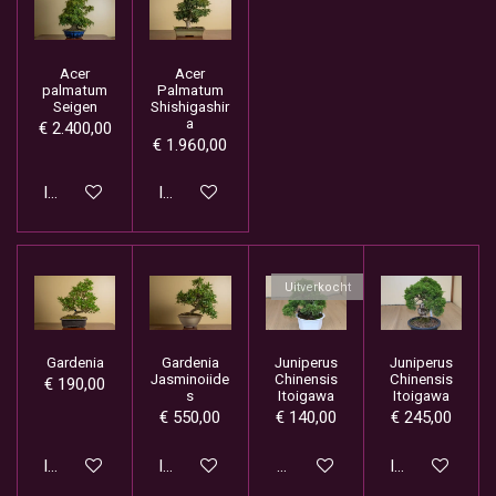
Acer
Acer
palmatum
Palmatum
Seigen
Shishigashir
a
€ 2.400,00
€ 1.960,00
In winkelwagen
In winkelwagen
Uitverkocht
Gardenia
Gardenia
Juniperus
Juniperus
Jasminoiide
Chinensis
Chinensis
€ 190,00
s
Itoigawa
Itoigawa
€ 550,00
€ 140,00
€ 245,00
In winkelwagen
In winkelwagen
Houd mij op de hoogte
In winkelwage