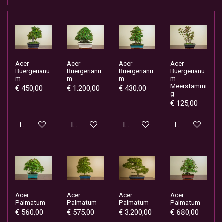
Acer
Acer
Acer
Acer
Buergerianu
Buergerianu
Buergerianu
Buergerianu
m
m
m
m
Meerstammi
€ 450,00
€ 1.200,00
€ 430,00
g
€ 125,00
In winkelwagen
In winkelwagen
In winkelwagen
In winkelwage
Acer
Acer
Acer
Acer
Palmatum
Palmatum
Palmatum
Palmatum
€ 560,00
€ 575,00
€ 3.200,00
€ 680,00