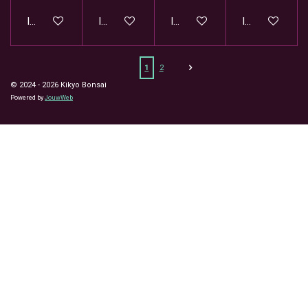
In winkelwagen
In winkelwagen
In winkelwagen
In winkelwage
1
2
© 2024 - 2026 Kikyo Bonsai
Powered by
JouwWeb