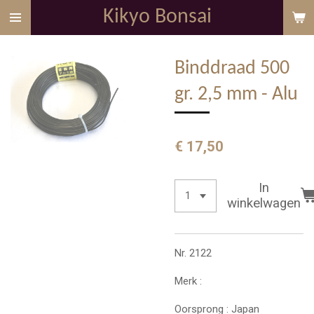
Kikyo Bonsai
Ga
direct
naar
Binddraad 500
de
hoofdinhoud
gr. 2,5 mm - Alu
€ 17,50
In
winkelwagen
Nr. 2122
Merk :
Oorsprong : Japan