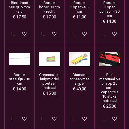
Binddraad
Borstel
Borstel
Borstel
500 gr. 5 mm
koper 30 cm
Koper 24,5
Koper
-alu
- recht
cm
conisch - 30
cm
€ 17,50
€ 17,00
€ 11,00
€ 14,00
In winkelwagen
In winkelwagen
In winkelwagen
In winkelwage
Borstel
Creanmate -
Diamant
Etui
staal fijn - 30
hulpmiddel
schaar/mes
materiaal 58
cm
poetsen
slijper
cm op 25
matriaal
cm -
€ 14,00
€ 40,00
capaciteit
€ 15,00
10 stuks
materiaal
€ 25,00
In winkelwagen
In winkelwagen
In winkelwagen
In winkelwage