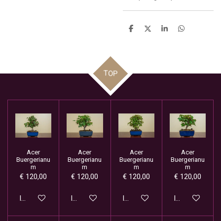
D
D
S
D
e
e
h
e
l
e
a
l
e
l
r
e
n
e
n
TOP
Acer
Acer
Acer
Acer
Buergerianu
Buergerianu
Buergerianu
Buergerianu
m
m
m
m
€ 120,00
€ 120,00
€ 120,00
€ 120,00
In winkelwagen
In winkelwagen
In winkelwagen
In winkelwage