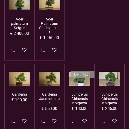
Acer
Acer
palmatum
Palmatum
Seigen
Shishigashir
a
€ 2.400,00
€ 1.960,00
In winkelwagen
In winkelwagen
Uitverkocht
Gardenia
Gardenia
Juniperus
Juniperus
Jasminoiide
Chinensis
Chinensis
€ 190,00
s
Itoigawa
Itoigawa
€ 550,00
€ 140,00
€ 245,00
In winkelwagen
In winkelwagen
Houd mij op de hoogte
In winkelwage