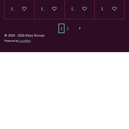
In winkelwagen
In winkelwagen
In winkelwagen
In winkelwage
1
2
© 2024 - 2026 Kikyo Bonsai
Powered by
JouwWeb