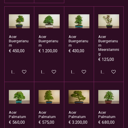
Acer
Acer
Acer
Acer
Buergerianu
Buergerianu
Buergerianu
Buergerianu
m
m
m
m
Meerstammi
€ 450,00
€ 1.200,00
€ 430,00
g
€ 125,00
In winkelwagen
In winkelwagen
In winkelwagen
In winkelwage
Acer
Acer
Acer
Acer
Palmatum
Palmatum
Palmatum
Palmatum
€ 560,00
€ 575,00
€ 3.200,00
€ 680,00