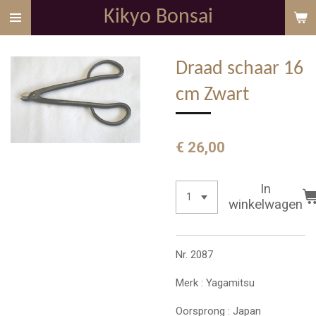
Kikyo Bonsai
Ga
direct
naar
Draad schaar 16
de
hoofdinhoud
cm Zwart
€ 26,00
In
winkelwagen
Nr. 2087
Merk : Yagamitsu
Oorsprong : Japan