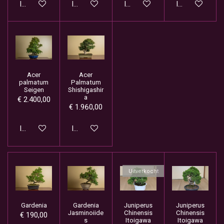
In winkelwagen
In winkelwagen
In winkelwagen
In winkelwage
Acer
Acer
palmatum
Palmatum
Seigen
Shishigashir
a
€ 2.400,00
€ 1.960,00
In winkelwagen
In winkelwagen
Uitverkocht
Gardenia
Gardenia
Juniperus
Juniperus
Jasminoiide
Chinensis
Chinensis
€ 190,00
s
Itoigawa
Itoigawa