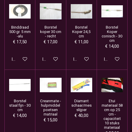
Binddraad
Borstel
Borstel
Borstel
500 gr. 5 mm
koper 30 cm
Koper 24,5
Koper
-alu
- recht
cm
conisch - 30
cm
€ 17,50
€ 17,00
€ 11,00
€ 14,00
In winkelwagen
In winkelwagen
In winkelwagen
In winkelwage
Borstel
Creanmate -
Diamant
Etui
staal fijn - 30
hulpmiddel
schaar/mes
materiaal 58
cm
poetsen
slijper
cm op 25
matriaal
cm -
€ 14,00
€ 40,00
capaciteit
€ 15,00
10 stuks
materiaal