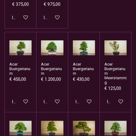
€ 375,00
€ 975,00
In winkelwagen
In winkelwagen
Acer
Acer
Acer
Acer
Buergerianu
Buergerianu
Buergerianu
Buergerianu
m
m
m
m
Meerstammi
€ 450,00
€ 1.200,00
€ 430,00
g
€ 125,00
In winkelwagen
In winkelwagen
In winkelwagen
In winkelwage