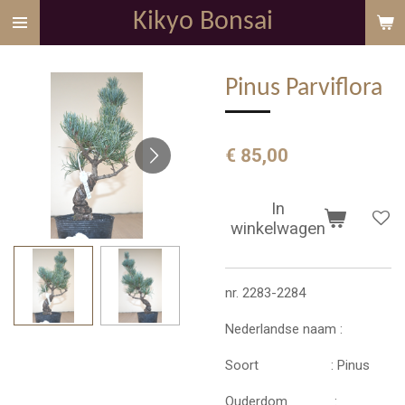
Kikyo Bonsai
Ga
direct
naar
Pinus Parviflora
de
hoofdinhoud
€ 85,00
In
winkelwagen
nr. 2283-2284
Nederlandse naam :
Soort : Pinus
Ouderdom :