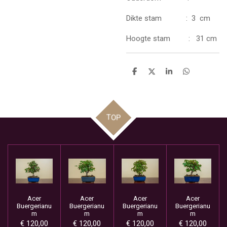
Dikte stam : 3 cm
Hoogte stam : 31 cm
D
D
S
D
e
e
h
e
l
e
a
l
e
l
r
e
n
e
n
TOP
Acer
Acer
Acer
Acer
Buergerianu
Buergerianu
Buergerianu
Buergerianu
m
m
m
m
€ 120,00
€ 120,00
€ 120,00
€ 120,00