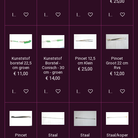
€ 25,00
In winkelwagen
In winkelwagen
In winkelwagen
In winkelwage
Kunststof
Kunststof
Pincet 12,5
Pincet
borstel 22,5
Borstel -
cm Klein
Groot 22 cm
cm groen
Conisch - 30
Rvs
€ 25,00
cm - groen
€ 11,00
€ 12,00
€ 14,00
In winkelwagen
In winkelwagen
In winkelwagen
In winkelwage
Pincet
Staal
Staal
Staal/koper