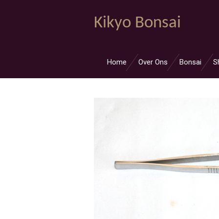
Ga
Kikyo Bonsai
direct
naar
de
hoofdinhoud
Home
Over Ons
Bonsai
S