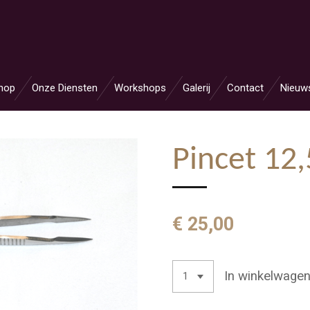
hop
Onze Diensten
Workshops
Galerij
Contact
Nieuw
Pincet 12,
€ 25,00
In winkelwage