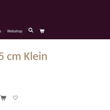
s
Webshop
5 cm Klein
n