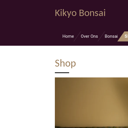
Ga
Kikyo Bonsai
direct
naar
de
hoofdinhoud
Home
Over Ons
Bonsai
S
Shop