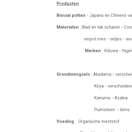
Producten
Bonsai potten
- Japans en Chinees vari
Materialen
: Blad en tak scharen - Co
verpot mes - netjes - wondpa
Merken :
Kikuwa - Yagi
Grondmengsels
: Akadama - verscheid
Kirya - verscheidene korr
Kanuma - Azalea
Puimsteen - bims
Voeding
: Organische meststof