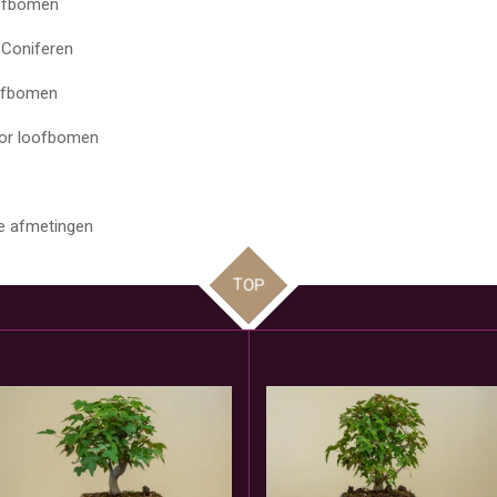
ofbomen
oniferen
fbomen
 loofbomen
se afmetingen
TOP