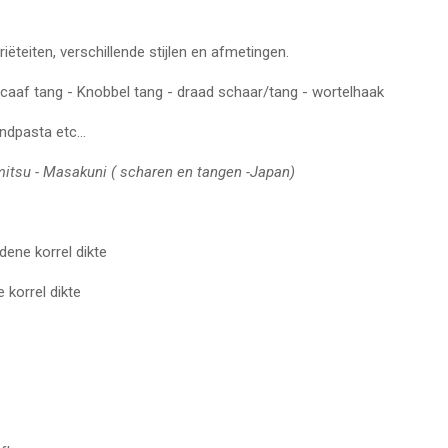
ëteiten, verschillende stijlen en afmetingen.
ncaaf tang - Knobbel tang - draad schaar/tang - wortelhaak
sta etc...
mitsu - Masakuni ( scharen en tangen -Japan)
ene korrel dikte
el dikte