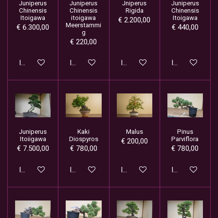
Juniperus
Juniperus
Jniperus
Juniperus
Chinensis
Chinensis
Rigida
Chinensis
Itoigawa
itoigawa
Itoigawa
€ 2.200,00
Meerstammi
€ 6.300,00
€ 440,00
g
€ 220,00
In winkelwagen
In winkelwagen
In winkelwagen
In winkelwage
Juniperus
Kaki
Malus
Pinus
Itoiigawa
Diospyros
Parviflora
€ 200,00
€ 7.500,00
€ 780,00
€ 780,00
In winkelwagen
In winkelwagen
In winkelwagen
In winkelwage