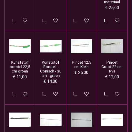
materiaal
€ 25,00
In winkelwagen
In winkelwagen
In winkelwagen
In winkelwage
Kunststof
Kunststof
Pincet 12,5
Pincet
borstel 22,5
Borstel -
cm Klein
Groot 22 cm
cm groen
Conisch - 30
Rvs
€ 25,00
cm - groen
€ 11,00
€ 12,00
€ 14,00
In winkelwagen
In winkelwagen
In winkelwagen
In winkelwage