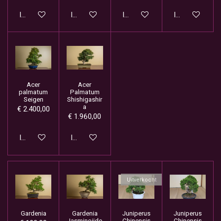
In winkelwagen
In winkelwagen
In winkelwagen
In winkelwage
Acer
Acer
palmatum
Palmatum
Seigen
Shishigashir
a
€ 2.400,00
€ 1.960,00
In winkelwagen
In winkelwagen
Uitverkocht
Gardenia
Gardenia
Juniperus
Juniperus
Jasminoiide
Chinensis
Chinensis