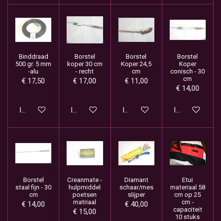
Binddraad
Borstel
Borstel
Borstel
500 gr. 5 mm
koper 30 cm
Koper 24,5
Koper
-alu
- recht
cm
conisch - 30
cm
€ 17,50
€ 17,00
€ 11,00
€ 14,00
In winkelwagen
In winkelwagen
In winkelwagen
In winkelwage
Borstel
Creanmate -
Diamant
Etui
staal fijn - 30
hulpmiddel
schaar/mes
materiaal 58
cm
poetsen
slijper
cm op 25
matriaal
cm -
€ 14,00
€ 40,00
capaciteit
€ 15,00
10 stuks