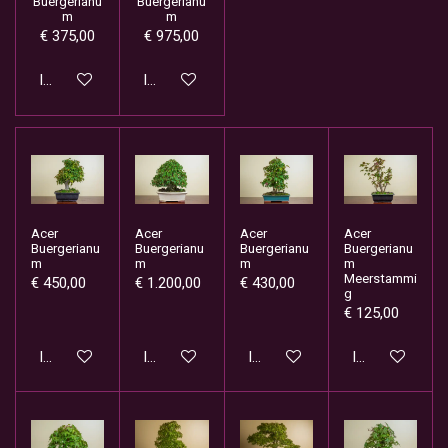
Buergerianu
Buergerianu
m
m
€ 375,00
€ 975,00
In winkelwagen
In winkelwagen
Acer
Acer
Acer
Acer
Buergerianu
Buergerianu
Buergerianu
Buergerianu
m
m
m
m
Meerstammi
€ 450,00
€ 1.200,00
€ 430,00
g
€ 125,00
In winkelwagen
In winkelwagen
In winkelwagen
In winkelwage