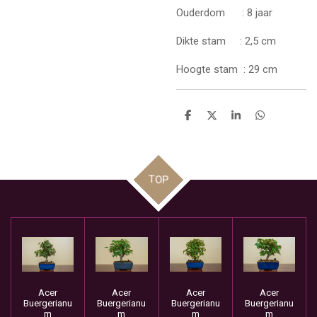
Ouderdom : 8 jaar
Dikte stam : 2,5 cm
Hoogte stam : 29 cm
D
D
S
D
e
e
h
e
l
e
a
l
e
l
r
e
n
e
n
TOP
Acer
Acer
Acer
Acer
Buergerianu
Buergerianu
Buergerianu
Buergerianu
m
m
m
m