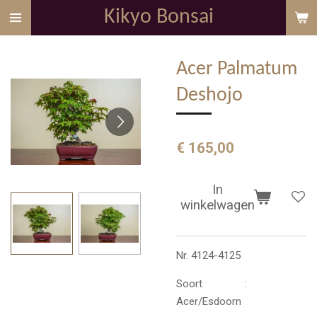
Kikyo Bonsai
Ga
direct
naar
Acer Palmatum
de
hoofdinhoud
Deshojo
€ 165,00
In
winkelwagen
Nr. 4124-4125
Soort :
Acer/Esdoorn